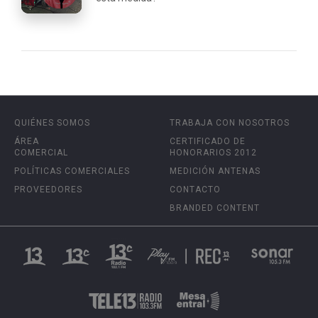
QUIÉNES SOMOS
TRABAJA CON NOSOTROS
ÁREA
CERTIFICADO DE
COMERCIAL
HONORARIOS 2012
POLÍTICAS COMERCIALES
MEDICIÓN ANTENAS
PROVEEDORES
CONTACTO
BRANDED CONTENT