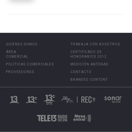
QUIÉNES SOMOS
TRABAJA CON NOSOTROS
ÁREA
CERTIFICADO DE
COMERCIAL
HONORARIOS 2012
POLÍTICAS COMERCIALES
MEDICIÓN ANTENAS
PROVEEDORES
CONTACTO
BRANDED CONTENT