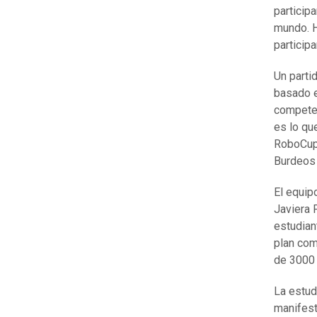
participa
mundo. H
particip
Un parti
basado e
competen
es lo qu
RoboCup 
Burdeos 
El equip
Javiera 
estudian
plan com
de 3000
La estudi
manifest