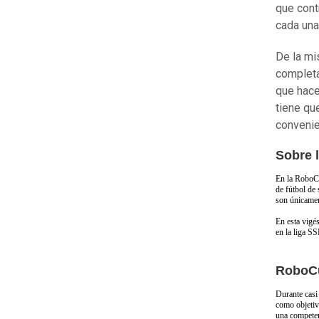
que cont
cada una
De la mi
completa
que hace
tiene qu
convenie
Sobre 
En la RoboCu
de fútbol de 
son únicamen
En esta vigé
en la liga SS
RoboC
Durante casi
como objetivo
una competenc