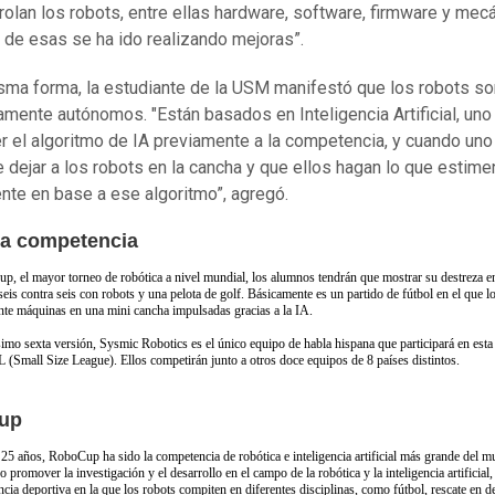
rolan los robots, entre ellas hardware, software, firmware y mecá
 de esas se ha ido realizando mejoras”.
sma forma, la estudiante de la USM manifestó que los robots so
mente autónomos. "Están basados en Inteligencia Artificial, uno
r el algoritmo de IA previamente a la competencia, y cuando uno
e dejar a los robots en la cancha y que ellos hagan lo que estim
nte en base a ese algoritmo”, agregó.
la competencia
p, el mayor torneo de robótica a nivel mundial, los alumnos tendrán que mostrar su destreza e
seis contra seis con robots y una pelota de golf. Básicamente es un partido de fútbol en el que l
te máquinas en una mini cancha impulsadas gracias a la IA.
simo sexta versión, Sysmic Robotics es el único equipo de habla hispana que participará en est
L (Small Size League). Ellos competirán junto a otros doce equipos de 8 países distintos.
up
 25 años, RoboCup ha sido la competencia de robótica e inteligencia artificial más grande del m
 promover la investigación y el desarrollo en el campo de la robótica y la inteligencia artificial,
ia deportiva en la que los robots compiten en diferentes disciplinas, como fútbol, rescate en d