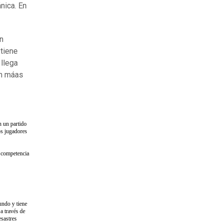
nica. En
n
 tiene
 llega
en máas
n un partido
os jugadores
a competencia
undo y tiene
 a través de
esastres