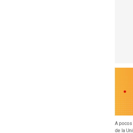
A pocos 
de la Un