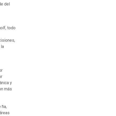
de del
olf, todo
cisiones,
 la
or
or
ánica y
con más
̃na,
 áreas