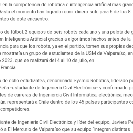
r en la competencia de robótica e inteligencia artificial más gran
asta el momento han logrado reunir dinero solo para 6 de los 8
antes de este encuentro.
do de fútbol, 2 equipos de seis robots cada uno y una pelota de g
n Inteligencia Artificial gracias a algoritmos hechos antes de la
cia para que los robots, ya en el partido, tomen sus propias de
e mostraría un grupo de estudiantes de la USM de Valparaíso, en
2023, que se realizará del 4 al 10 de julio, en
Francia.
o de ocho estudiantes, denominado Sysmic Robotics, liderado p
Peña -estudiante de Ingeniería Civil Electrónica- y conformado p
tes de carreras de Ingeniercía Civil Informática, electrónica, mec
ún, representará a Chile dentro de los 45 países participantes 
 competidores.
ante de Ingeniería Civil Electrónica y líder del equipo, Javiera Pe 
ó a El Mercurio de Valparaíso que su equipo “integran distintas