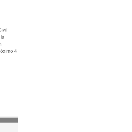
ivil
 la
n
próximo 4