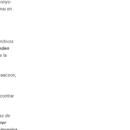
oronyo-
nai en
nitivos
eden
e la
saacson,
contrar
as de
mer
invasiva