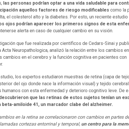
,
las personas podrían optar a una vida saludable para cont
icipación aquellos factores de riesgo modificables
como la 
alta, el colesterol alto y la diabetes. Por esto, un reciente estudio
los ojos podrían aparecer los primeros signos de esta enf
tenerse alerta en caso de cualquier cambio en su visión.
tigación que fue realizada por científicos de Cedars-Sinai y publ
ta Acta Neuropathologica, analizó la relación entre los cambios en
los cambios en el cerebro y la función cognitiva en pacientes con
r.
estudio, los expertos estudiaron muestras de retina (capa de teji
sterior del ojo donde nace la información visual) y tejido cerebra
 humanos con esta enfermedad y deterioro cognitivo leve. De e
descubrieron que las retinas de estos sujetos tenían un e
a beta-amiloide 41, un marcador clabe del alzheimer.
ambios en la retina se correlacionaron con cambios en partes de
llamadas cortezas entorrinal y
temporal,
un centro para la memo