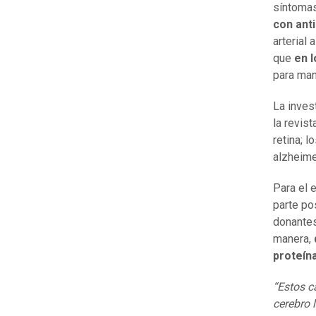
síntomas
con ant
arterial 
que
en 
para man
La inves
la revis
retina; 
alzheime
Para el 
parte po
donantes
manera,
proteín
“Estos c
cerebro 