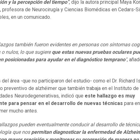
ón y la percepción del tiempo
”
, dijo la autora principal Maya K
 profesora de Neurocirugía y Ciencias Biomédicas en Cedars-Si
les, en un comunicado.
lazgos también fueron evidentes en personas con síntomas cog
o nulos, lo que sugiere
que estas nuevas pruebas oculares pu
en posicionadas para ayudar en el diagnóstico temprano
"
, añad
 del área -que no participaron del estudio- como el Dr. Richard I
o preventivo de alzhéimer que también trabaja en el Instituto de
dades Neurodegenerativas, indicó que
este hallazgo es muy
nte para pensar en el desarrollo de nuevas técnicas
para en
imer mucho antes.
allazgos pueden eventualmente conducir al desarrollo de técnic
logía que nos
permitan diagnosticar la enfermedad de Alzhei
con mayor precisión y monitorear su progresión de manera no 