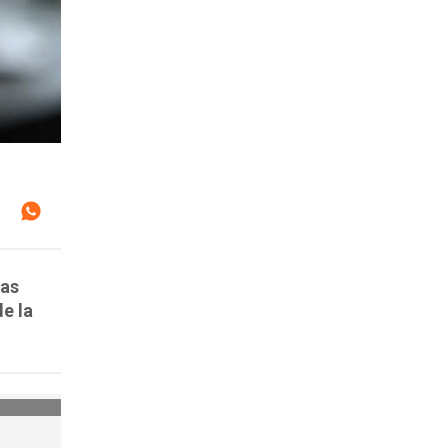
vas
e la