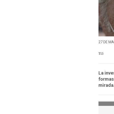
27 DE MA
T13
La inve
formas
mirada