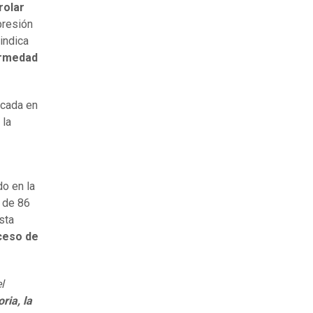
rolar
presión
 indica
ermedad
icada en
 la
do en la
l de 86
sta
xceso de
l
ria, la