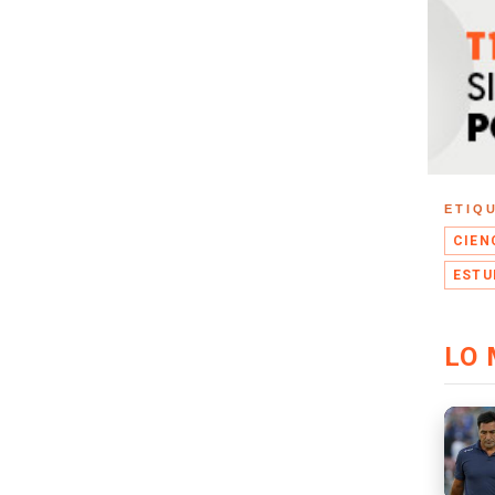
ETIQ
CIEN
ESTU
LO 