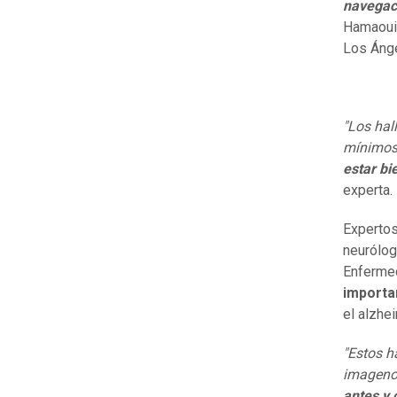
navegaci
Hamaoui,
Los Ánge
"Los hal
mínimos 
estar bi
experta.
Expertos
neurólog
Enferme
importa
el alzhe
"Estos h
imageno
antes y 