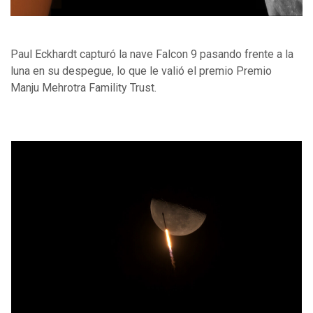
Paul Eckhardt capturó la nave Falcon 9 pasando frente a la
luna en su despegue, lo que le valió el premio Premio
Manju Mehrotra Famility Trust.