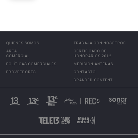
QUIÉNES SOMOS
TRABAJA CON NOSOTROS
ÁREA
CERTIFICADO DE
COMERCIAL
HONORARIOS 2012
POLÍTICAS COMERCIALES
MEDICIÓN ANTENAS
PROVEEDORES
CONTACTO
BRANDED CONTENT