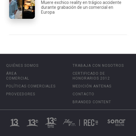
Muere exchico reality en trágico accidente
durante grabación de un comercial en
Europa
QUIÉNES SOMOS
TRABAJA CON NOSOTROS
ÁREA
CERTIFICADO DE
COMERCIAL
HONORARIOS 2012
POLÍTICAS COMERCIALES
MEDICIÓN ANTENAS
PROVEEDORES
CONTACTO
BRANDED CONTENT