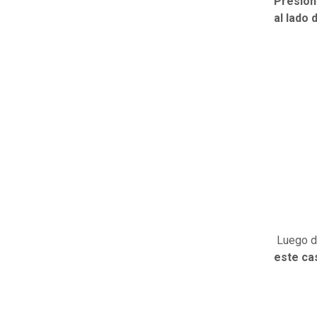
Presion
al lado 
Luego d
este ca