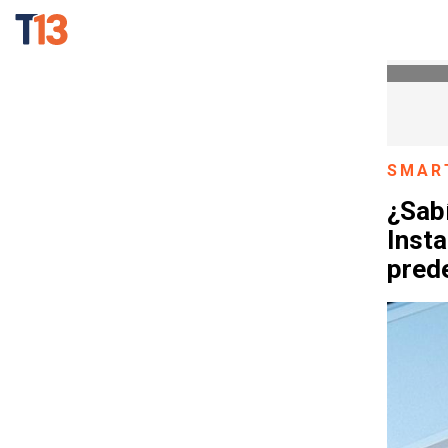
SMAR
¿Sab
Inst
pred