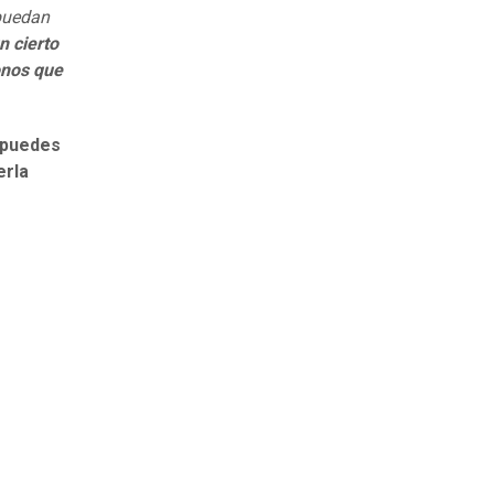
 puedan
n cierto
onos que
 puedes
erla