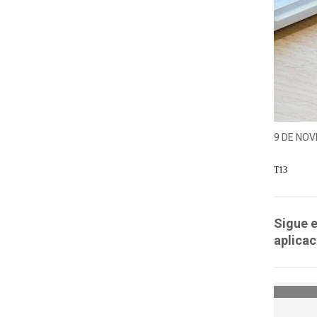
9 DE NOV
T13
Sigue e
aplicac