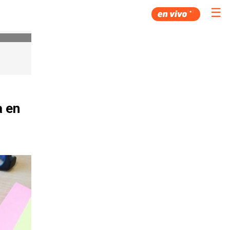
☰
a en