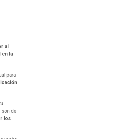
r al
 en la
ual para
icación
tu
o son de
r los