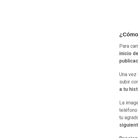
¿Cómo 
Para cam
inicio d
publica
Una vez 
subir co
a tu his
La image
teléfono
tu agrad
siguien