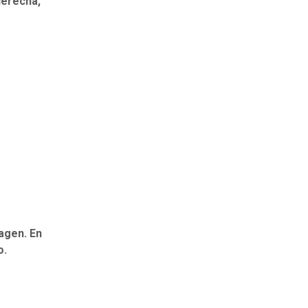
derecha,
magen. En
o.