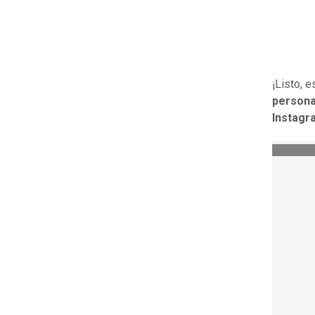
¡Listo, 
person
Instagr