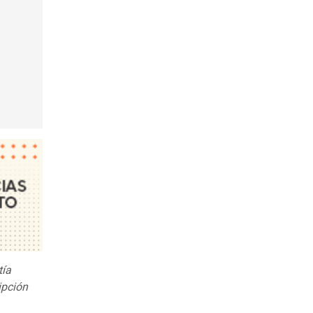
tía
ipción