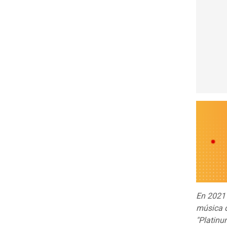
En 202
música d
"Platinu