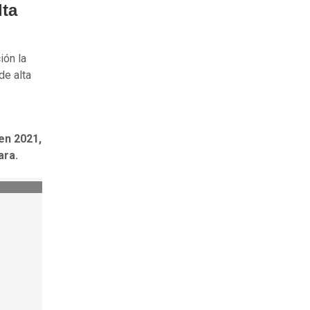
lta
ión la
de alta
 en 2021,
ara.