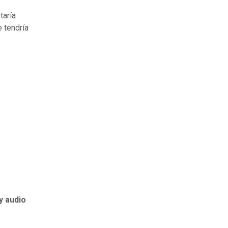
taría
e tendría
y audio