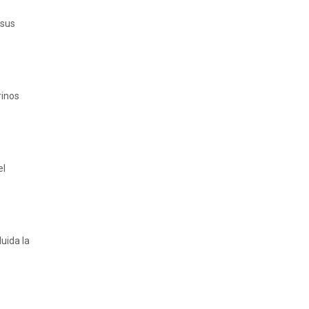
 sus
rinos
el
uida la