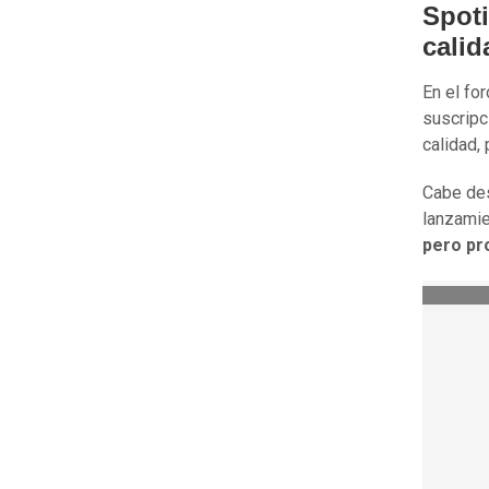
Spoti
calid
En el fo
suscripc
calidad, 
Cabe des
lanzamie
pero pr