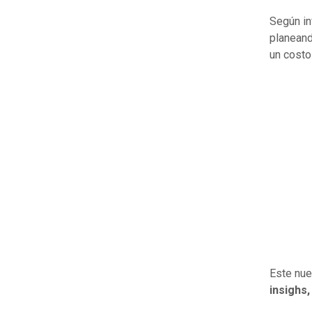
Según in
planeand
un costo
Este nue
insighs,