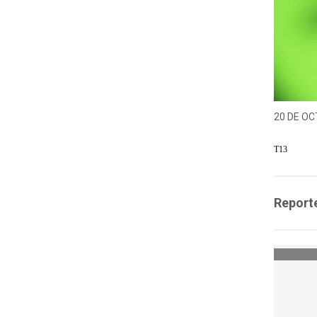
20 DE OC
T13
Reporte