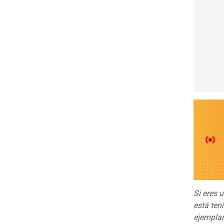
Si eres 
está ten
ejemplar