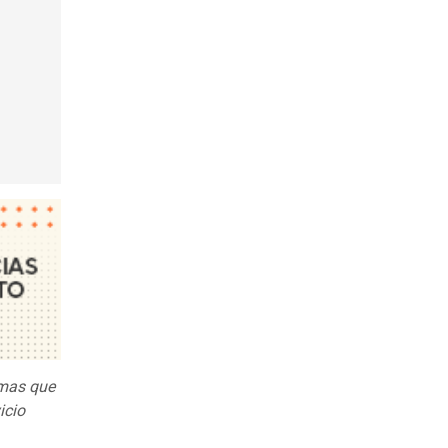
emas que
icio