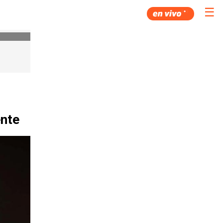
☰
ente