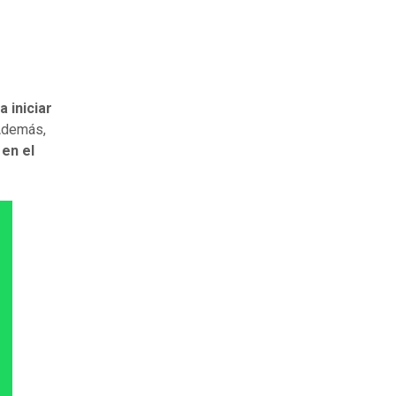
 iniciar
demás,
en el