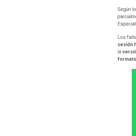
Según lo
parcialm
Especia
Los fall
sesión h
la
versió
formato