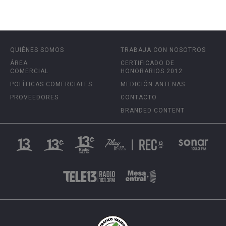
QUIÉNES SOMOS
TRABAJA CON NOSOTROS
ÁREA
CERTIFICADO DE
COMERCIAL
HONORARIOS 2012
POLÍTICAS COMERCIALES
MEDICIÓN ANTENAS
PROVEEDORES
CONTACTO
BRANDED CONTENT