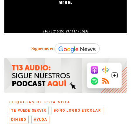
Síguenos en
ETIQUETAS DE ESTA NOTA
TE PUEDE SERVIR
BONO LOGRO ESCOLAR
DINERO
AYUDA