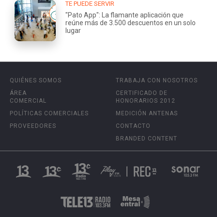
TE PUEDE SERVIR
"Pato App": La flamante aplicación que
reúne más de 3.500 descuentos en un solo
lugar
QUIÉNES SOMOS
TRABAJA CON NOSOTROS
ÁREA
CERTIFICADO DE
COMERCIAL
HONORARIOS 2012
POLÍTICAS COMERCIALES
MEDICIÓN ANTENAS
PROVEEDORES
CONTACTO
BRANDED CONTENT