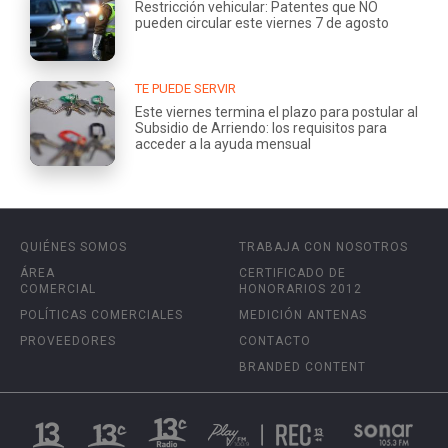
Restricción vehicular: Patentes que NO
pueden circular este viernes 7 de agosto
TE PUEDE SERVIR
Este viernes termina el plazo para postular al
Subsidio de Arriendo: los requisitos para
acceder a la ayuda mensual
QUIÉNES SOMOS
TRABAJA CON NOSOTROS
ÁREA
CERTIFICADO DE
COMERCIAL
HONORARIOS 2012
POLÍTICAS COMERCIALES
MEDICIÓN ANTENAS
PROVEEDORES
CONTACTO
BRANDED CONTENT