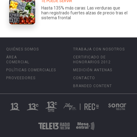
TE PUEDE SERVIR
Hasta 135% más caras: Las verduras que
han registrado fuertes alzas de precio tras el
sistema frontal
QUIÉNES SOMOS
TRABAJA CON NOSOTROS
ÁREA
CERTIFICADO DE
COMERCIAL
HONORARIOS 2012
POLÍTICAS COMERCIALES
MEDICIÓN ANTENAS
PROVEEDORES
CONTACTO
BRANDED CONTENT