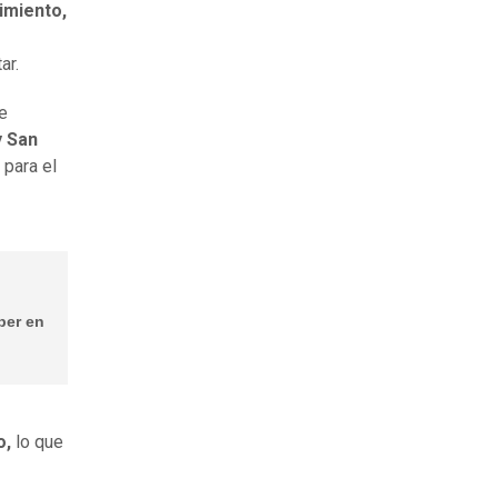
imiento,
ar.
e
y San
 para el
ber en
o,
lo que