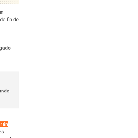
un
de fin de
s
ogado
mundo
drán
es