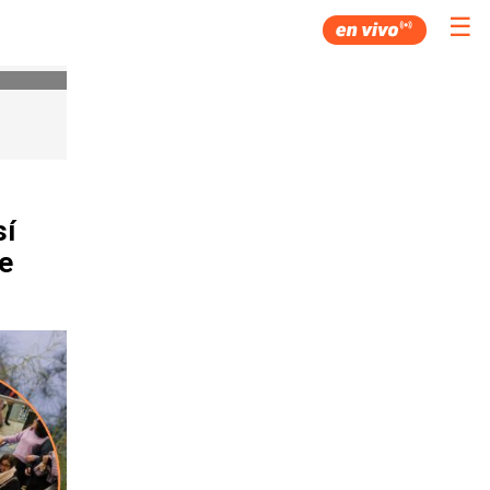
☰
sí
e