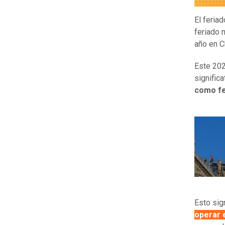
El feria
feriado 
año en Ch
Este 20
signific
como fe
Esto sig
operar 