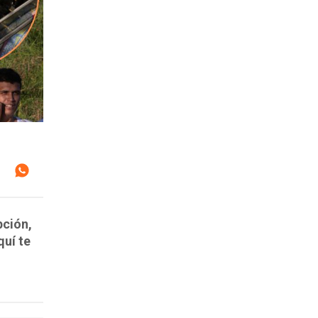
pción,
quí te