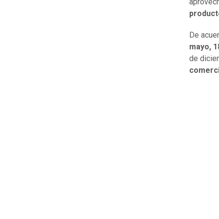
aprovec
product
De acuer
mayo, 1
de dici
comerci