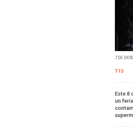
7 DE DICI
T13
Este 8 
un feri
contam
superm