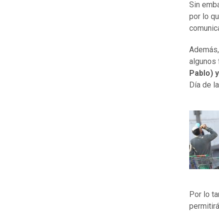
Sin emb
por lo q
comunica
Además, 
algunos 
Pablo) 
Día de l
Por lo ta
permitir