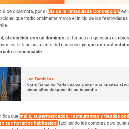
do 8 de diciembre, por el
Día de la Inmaculada Concepción,
es 
nacional que tradicionalmente marca el inicio de las festividades 
ile.
24,
al coincidir con un domingo,
el feriado no generará cambio
ativos en el funcionamiento del comercio,
ya que no está catal
riado irrenunciable.
Lee También >
Notre Dame de París vuelve a abrir sus puertas al 
cinco años después de su incendio
nifica que
malls, supermercados, restaurantes y tiendas po
en sus horarios habituales,
facilitando las compras para quien