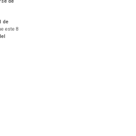
rse de
1 de
ue este 8
del