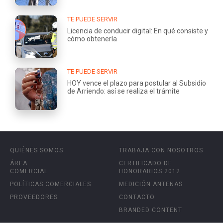
TE PUEDE SERVIR
Licencia de conducir digital: En qué consiste y
cómo obtenerla
TE PUEDE SERVIR
HOY vence el plazo para postular al Subsidio
de Arriendo: así se realiza el trámite
QUIÉNES SOMOS
TRABAJA CON NOSOTROS
ÁREA
CERTIFICADO DE
COMERCIAL
HONORARIOS 2012
POLÍTICAS COMERCIALES
MEDICIÓN ANTENAS
PROVEEDORES
CONTACTO
BRANDED CONTENT