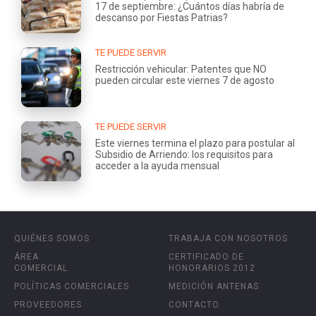
17 de septiembre: ¿Cuántos días habría de
descanso por Fiestas Patrias?
TE PUEDE SERVIR
Restricción vehicular: Patentes que NO
pueden circular este viernes 7 de agosto
TE PUEDE SERVIR
Este viernes termina el plazo para postular al
Subsidio de Arriendo: los requisitos para
acceder a la ayuda mensual
QUIÉNES SOMOS
TRABAJA CON NOSOTROS
ÁREA
CERTIFICADO DE
COMERCIAL
HONORARIOS 2012
POLÍTICAS COMERCIALES
MEDICIÓN ANTENAS
PROVEEDORES
CONTACTO