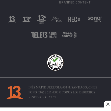
BRANDED CONTENT
INÉS MATTE URREJOLA #0848, SANTIAGO, CHILE
FONO (562) 2 251 4000 © TODOS LOS DERECHOS
RESERVADOS. 13.CL