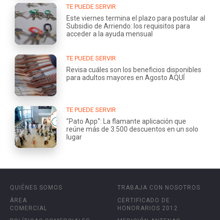
TE PUEDE SERVIR
Este viernes termina el plazo para postular al
Subsidio de Arriendo: los requisitos para
acceder a la ayuda mensual
TE PUEDE SERVIR
Revisa cuáles son los beneficios disponibles
para adultos mayores en Agosto AQUÍ
TE PUEDE SERVIR
"Pato App": La flamante aplicación que
reúne más de 3.500 descuentos en un solo
lugar
QUIÉNES SOMOS
TRABAJA CON NOSOTROS
ÁREA
CERTIFICADO DE
COMERCIAL
HONORARIOS 2012