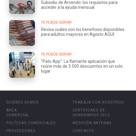
Subsidio de Arriendo: los requisitos para
acceder a la ayuda mensual
TE PUEDE SERVIR
Revisa cuáles son los beneficios disponibles
para adultos mayores en Agosto AQUÍ
TE PUEDE SERVIR
"Pato App": La flamante aplicación que
reúne más de 3.500 descuentos en un solo
lugar
QUIÉNES SOMOS
TRABAJA CON NOSOTROS
ÁREA
CERTIFICADO DE
COMERCIAL
HONORARIOS 2012
POLÍTICAS COMERCIALES
MEDICIÓN ANTENAS
PROVEEDORES
CONTACTO