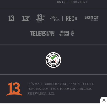
BRANDED CONTENT
INÉS MATTE URREJOLA #0848, SANTIAGO, CHILE
FONO (562) 2 251 4000 © TODOS LOS DERECHOS
RESERVADOS. 13.CL