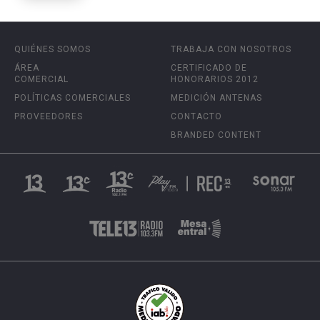
QUIÉNES SOMOS
TRABAJA CON NOSOTROS
ÁREA
CERTIFICADO DE
COMERCIAL
HONORARIOS 2012
POLÍTICAS COMERCIALES
MEDICIÓN ANTENAS
PROVEEDORES
CONTACTO
BRANDED CONTENT