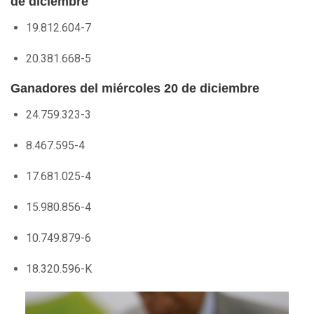
de diciembre
19.812.604-7
20.381.668-5
Ganadores del miércoles 20 de diciembre
24.759.323-3
8.467.595-4
17.681.025-4
15.980.856-4
10.749.879-6
18.320.596-K