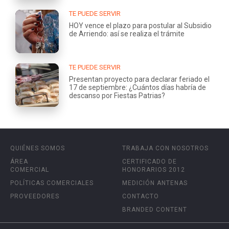
TE PUEDE SERVIR
HOY vence el plazo para postular al Subsidio
de Arriendo: así se realiza el trámite
TE PUEDE SERVIR
Presentan proyecto para declarar feriado el
17 de septiembre: ¿Cuántos días habría de
descanso por Fiestas Patrias?
QUIÉNES SOMOS
TRABAJA CON NOSOTROS
ÁREA
CERTIFICADO DE
COMERCIAL
HONORARIOS 2012
POLÍTICAS COMERCIALES
MEDICIÓN ANTENAS
PROVEEDORES
CONTACTO
BRANDED CONTENT