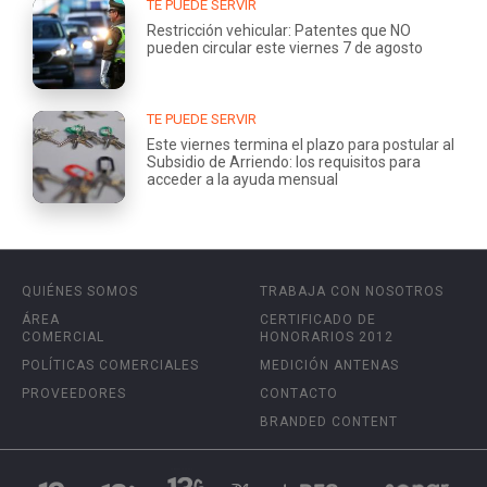
TE PUEDE SERVIR
Restricción vehicular: Patentes que NO
pueden circular este viernes 7 de agosto
TE PUEDE SERVIR
Este viernes termina el plazo para postular al
Subsidio de Arriendo: los requisitos para
acceder a la ayuda mensual
QUIÉNES SOMOS
TRABAJA CON NOSOTROS
ÁREA
CERTIFICADO DE
COMERCIAL
HONORARIOS 2012
POLÍTICAS COMERCIALES
MEDICIÓN ANTENAS
PROVEEDORES
CONTACTO
BRANDED CONTENT