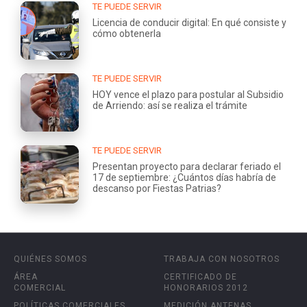
TE PUEDE SERVIR
Licencia de conducir digital: En qué consiste y
cómo obtenerla
TE PUEDE SERVIR
HOY vence el plazo para postular al Subsidio
de Arriendo: así se realiza el trámite
TE PUEDE SERVIR
Presentan proyecto para declarar feriado el
17 de septiembre: ¿Cuántos días habría de
descanso por Fiestas Patrias?
QUIÉNES SOMOS
TRABAJA CON NOSOTROS
ÁREA
CERTIFICADO DE
COMERCIAL
HONORARIOS 2012
POLÍTICAS COMERCIALES
MEDICIÓN ANTENAS