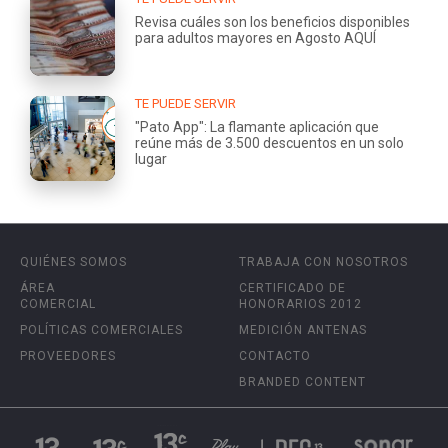
Revisa cuáles son los beneficios disponibles
para adultos mayores en Agosto AQUÍ
TE PUEDE SERVIR
"Pato App": La flamante aplicación que
reúne más de 3.500 descuentos en un solo
lugar
QUIÉNES SOMOS
TRABAJA CON NOSOTROS
ÁREA
CERTIFICADO DE
COMERCIAL
HONORARIOS 2012
POLÍTICAS COMERCIALES
MEDICIÓN ANTENAS
PROVEEDORES
CONTACTO
BRANDED CONTENT