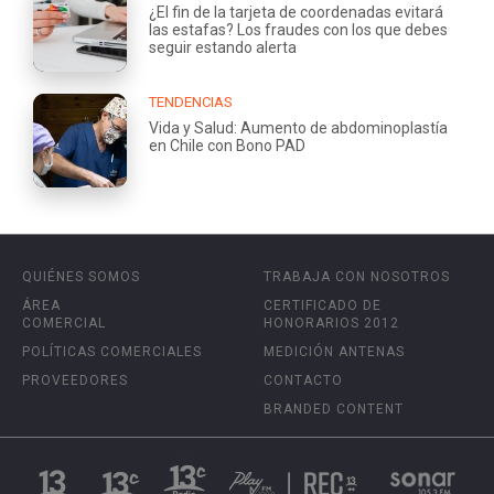
¿El fin de la tarjeta de coordenadas evitará
las estafas? Los fraudes con los que debes
seguir estando alerta
TENDENCIAS
Vida y Salud: Aumento de abdominoplastía
en Chile con Bono PAD
QUIÉNES SOMOS
TRABAJA CON NOSOTROS
ÁREA
CERTIFICADO DE
COMERCIAL
HONORARIOS 2012
POLÍTICAS COMERCIALES
MEDICIÓN ANTENAS
PROVEEDORES
CONTACTO
BRANDED CONTENT