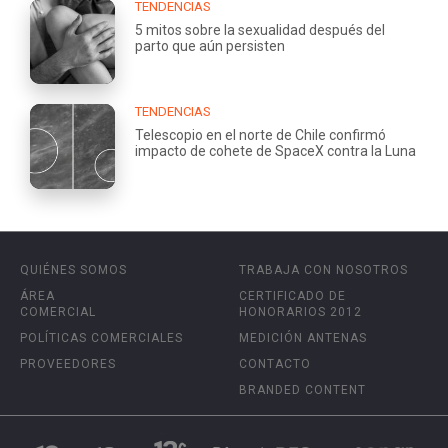
TENDENCIAS
5 mitos sobre la sexualidad después del
parto que aún persisten
TENDENCIAS
Telescopio en el norte de Chile confirmó
impacto de cohete de SpaceX contra la Luna
QUIÉNES SOMOS
TRABAJA CON NOSOTROS
ÁREA
CERTIFICADO DE
COMERCIAL
HONORARIOS 2012
POLÍTICAS COMERCIALES
MEDICIÓN ANTENAS
PROVEEDORES
CONTACTO
BRANDED CONTENT