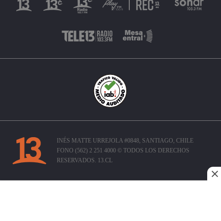
INÉS MATTE URREJOLA #0848, SANTIAGO, CHILE
FONO (562) 2 251 4000 © TODOS LOS DERECHOS
RESERVADOS. 13.CL