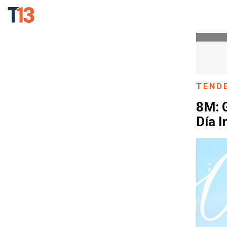
TEND
8M: 
Día I