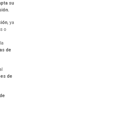
apta su
sión.
ción
, ya
es o
la
as de
al
res de
 de