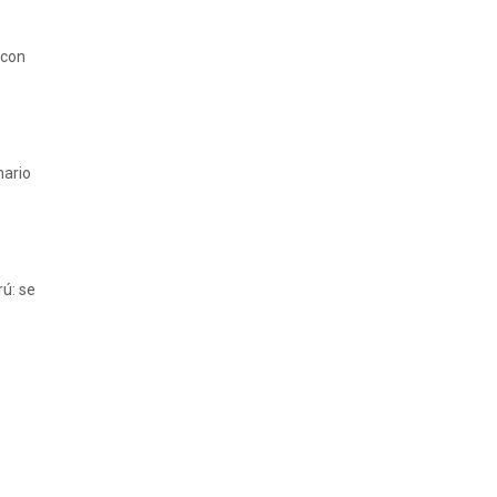
 con
mario
ú: se