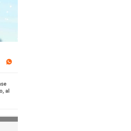
nse
o, al