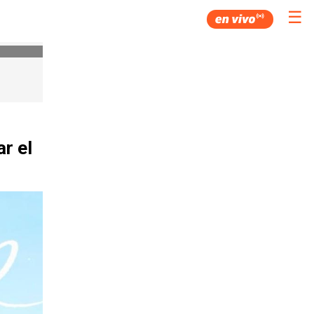
☰
r el