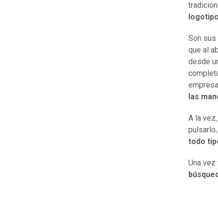
tradicio
logotipo
Son sus
que al a
desde un
completa
empresa
las man
A la vez
pulsarlo
todo tip
Una vez 
búsqueda