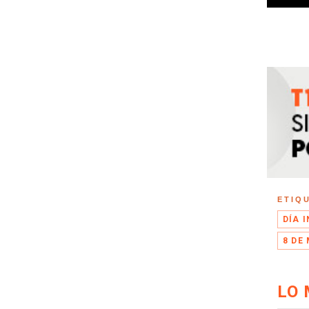
ETIQ
DÍA 
8 DE
LO 