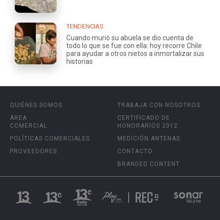
TENDENCIAS
Cuando murió su abuela se dio cuenta de
todo lo que se fue con ella: hoy recorre Chile
para ayudar a otros nietos a inmortalizar sus
historias
QUIÉNES SOMOS
TRABAJA CON NOSOTROS
ÁREA
CERTIFICADO DE
COMERCIAL
HONORARIOS 2012
POLÍTICAS COMERCIALES
MEDICIÓN ANTENAS
PROVEEDORES
CONTACTO
BRANDED CONTENT