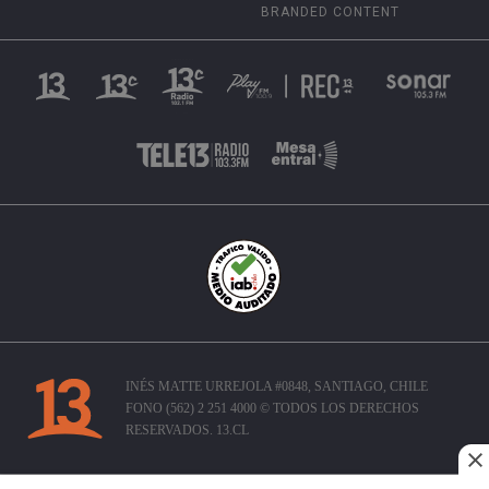
BRANDED CONTENT
INÉS MATTE URREJOLA #0848, SANTIAGO, CHILE
FONO (562) 2 251 4000 © TODOS LOS DERECHOS
RESERVADOS. 13.CL