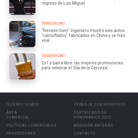
regreso de Luis Miguel
TENDENCIAS
"Revisen bien": Ingeniero mostró seis autos
"camuflados" fabricados en China y se hizo
viral
TENDENCIAS
2x1 y barra libre: las mejores promociones
para celebrar el 'Día de la Cerveza'
QUIÉNES SOMOS
TRABAJA CON NOSOTROS
ÁREA
CERTIFICADO DE
COMERCIAL
HONORARIOS 2012
POLÍTICAS COMERCIALES
MEDICIÓN ANTENAS
PROVEEDORES
CONTACTO