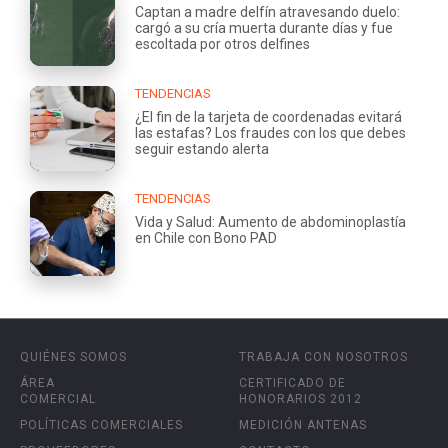
Captan a madre delfín atravesando duelo:
cargó a su cría muerta durante días y fue
escoltada por otros delfines
TENDENCIAS
¿El fin de la tarjeta de coordenadas evitará
las estafas? Los fraudes con los que debes
seguir estando alerta
TENDENCIAS
Vida y Salud: Aumento de abdominoplastía
en Chile con Bono PAD
QUIÉNES SOMOS
TRABAJA CON NOSOTROS
ÁREA
CERTIFICADO DE
COMERCIAL
HONORARIOS 2012
POLÍTICAS COMERCIALES
MEDICIÓN ANTENAS