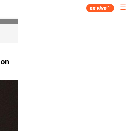
☰
ron