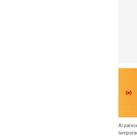
Al parec
temporad