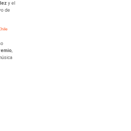
lez
y el
vo de
hile
so
premio
,
 música