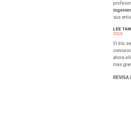
profeso
ingenie
sus arti
LEE TAM
2019
El trío 
concurso
ahora el
más gran
REVISA