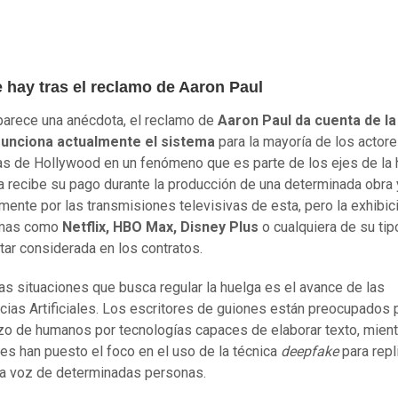
 hay tras el reclamo de Aaron Paul
arece una anécdota, el reclamo de
Aaron Paul da cuenta de l
funciona actualmente el sistema
para la mayoría de los actore
as de Hollywood en un fenómeno que es parte de los ejes de la 
ta recibe su pago durante la producción de una determinada obra 
mente por las transmisiones televisivas de esta, pero la exhibic
rmas como
Netflix, HBO Max, Disney Plus
o cualquiera de su tip
tar considerada en los contratos.
las situaciones que busca regular la huelga es el avance de las
ncias Artificiales. Los escritores de guiones están preocupados 
o de humanos por tecnologías capaces de elaborar texto, mien
res han puesto el foco en el uso de la técnica
deepfake
para repli
 la voz de determinadas personas.