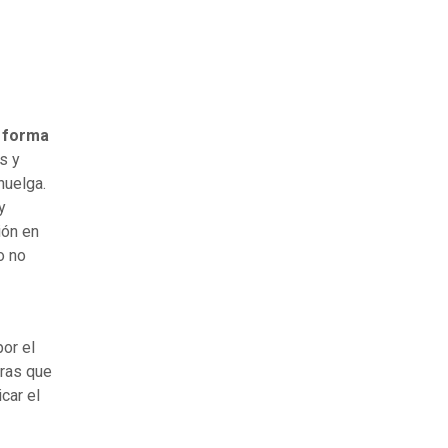
a forma
s y
huelga.
y
ión en
o no
por el
tras que
car el