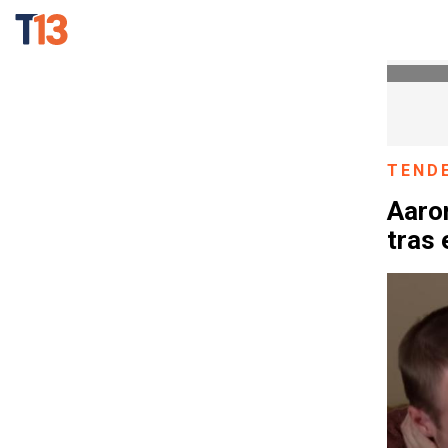
TEND
Aaron
tras 