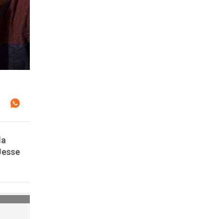
da
Jesse