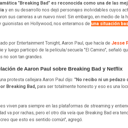
ramática "Breaking Bad" es reconocida como una de las me
ria
y en su desarrollo nos dejó personajes inolvidables cuyos ac
aron sus carreras a un nuevo nivel. Sin embargo, en medio de la 
y guionistas en Hollywood, nos enteramos de
una situación ba
tado por Entertainment Tonight, Aaron Paul, que hacía de
Jesse 
rie y luego participó de la película/secuela "El Camino", señaló q
s no son tan grandes.
elación de Aaron Paul sobre Breaking Bad y Netflix
na protesta callejara Aaron Paul dijo:
"No recibo ni un pedazo 
por Breaking Bad,
para ser totalmente honesto y eso es una loc
ies viven para siempre en las plataformas de streaming y entien
dad va por rachas, pero el otro día veía que Breaking Bad era ten
y creo que esto es sentido común", agregó.