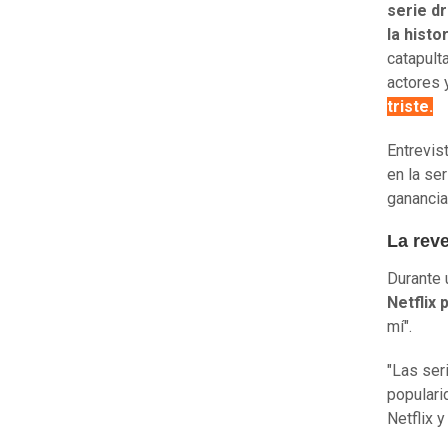
serie d
la histo
catapult
actores 
triste.
Entrevis
en la se
ganancia
La rev
Durante u
Netflix 
mí".
"Las ser
populari
Netflix 