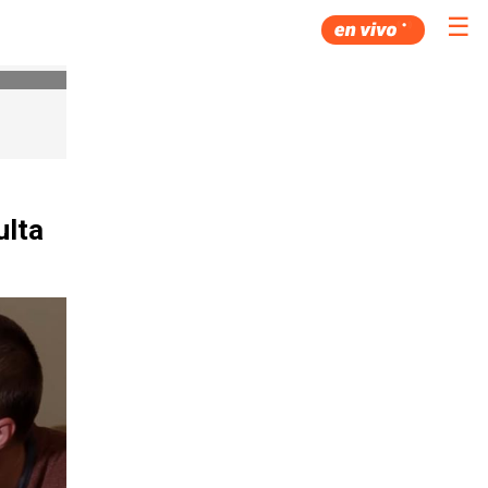
☰
ulta