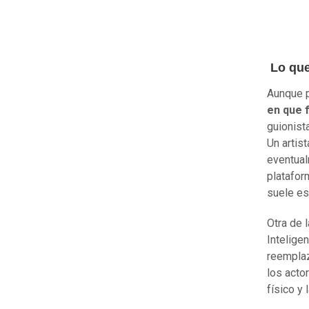
Lo que
Aunque p
en que 
guionist
Un artis
eventual
platafo
suele es
Otra de 
Intelige
reemplaz
los acto
físico y