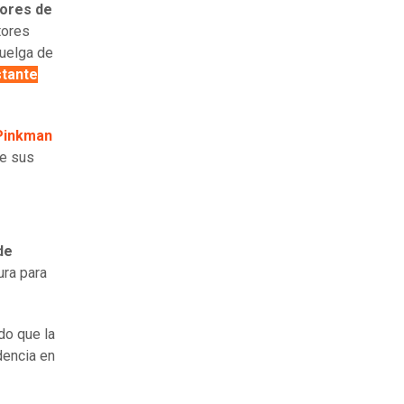
jores de
tores
huelga de
stante
Pinkman
ue sus
de
ura para
do que la
dencia en