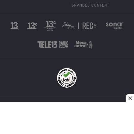
BRANDED CONTENT
INÉS MATTE URREJOLA #0848, SANTIAGO, CHILE
FONO (562) 2 251 4000 © TODOS LOS DERECHOS
RESERVADOS. 13.CL