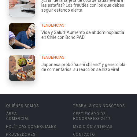
¿El fin de la tarjeta de coordenadas evitará
las estafas? Los fraudes con los que debes
seguir estando alerta
TENDENCIAS
Vida y Salud: Aumento de abdominoplastía
en Chile con Bono PAD
TENDENCIAS
Japonesa probó “sushi chileno” y generó ola
de comentarios: su reacción se hizo viral
QUIÉNES SOMOS
TRABAJA CON NOSOTROS
ÁREA
CERTIFICADO DE
COMERCIAL
HONORARIOS 2012
POLÍTICAS COMERCIALES
MEDICIÓN ANTENAS
PROVEEDORES
CONTACTO