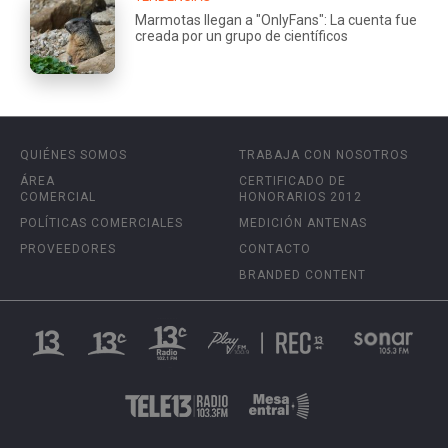
Marmotas llegan a "OnlyFans": La cuenta fue
creada por un grupo de científicos
QUIÉNES SOMOS
TRABAJA CON NOSOTROS
ÁREA
CERTIFICADO DE
COMERCIAL
HONORARIOS 2012
POLÍTICAS COMERCIALES
MEDICIÓN ANTENAS
PROVEEDORES
CONTACTO
BRANDED CONTENT