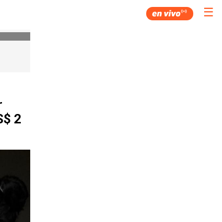
☰
r
S$ 2