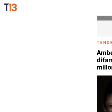
TEND
Ambe
difa
mill