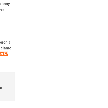
Johnny
ber
eron al
eclamo
n $2
on