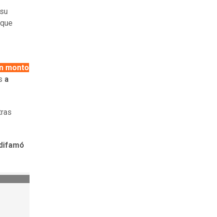
 su
 que
n monto
os
a
 tras
 difamó