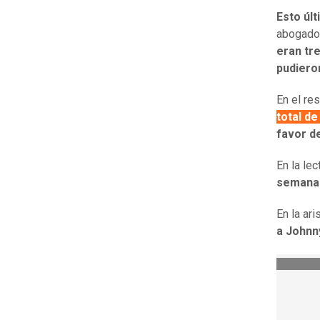
Esto úl
abogado
eran tr
pudiero
En el re
total de
favor d
En la le
semanas
En la ari
a Johnn