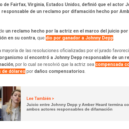
o de Fairfax
,
Virginia
,
Estados Unidos
,
definió que el actor 
 responsable de un reclamo por difamación hecho por Am
 de
un reclamo hecho por la actriz en el marco del juicio por
ión en su contra
, que
dio por ganador a Johnny Depp
.
la mayoría de las resoluciones oficializadas por el jurado favoreci
 organismo sí encontró a Johnny Depp responsable de un r
mación
, por lo cual se resolvió que la actriz sea
compensada co
s de dólares
por
daños compensatorios
.
Lee También >
Juicio entre Johnny Depp y Amber Heard termina c
ambos actores responsables de difamación