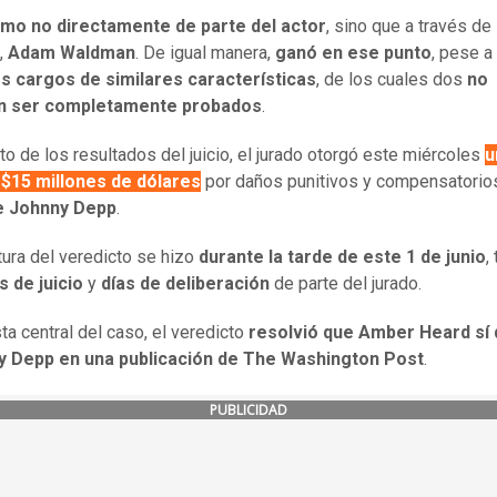
timo no directamente de parte del actor
, sino que a través de
,
Adam Waldman
. De igual manera,
ganó en ese punto
, pese a
es cargos de similares características
, de los cuales dos
no
n ser completamente probados
.
sto de los resultados del juicio, el jurado otorgó este miércoles
u
 $15 millones de dólares
por daños punitivos y compensatori
e Johnny Depp
.
ctura del veredicto se hizo
durante la tarde de este 1 de junio
,
 de juicio
y
días de deliberación
de parte del jurado.
sta central del caso, el veredicto
resolvió que Amber Heard sí
y Depp en una publicación de The Washington Post
.
PUBLICIDAD