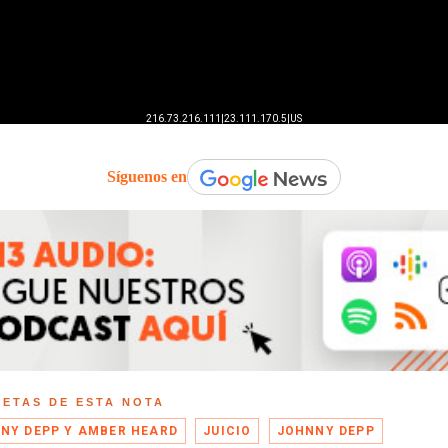
Síguenos en
UETAS DE ESTA NOTA
NY DEPP Y AMBER HEARD
JUICIO
JOHNNY DEPP