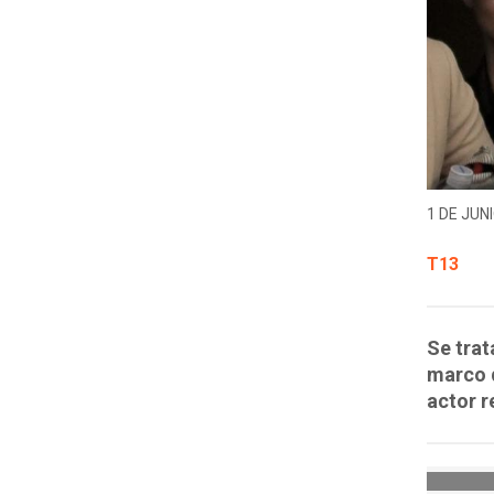
1 DE JUNI
T13
Se trat
marco d
actor r