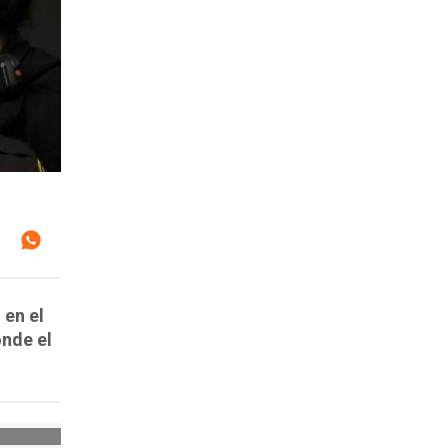
 en el
onde el