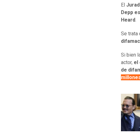
El
Jurad
Depp es
Heard
.
Se trata
difamac
Si bien 
actor,
el
de difa
millone