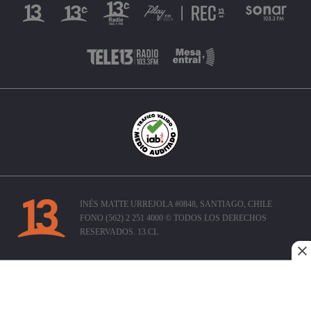
INÉS MATTE URREJOLA #0848, SANTIAGO, CHILE
FONO (562) 2 251 4000 © TODOS LOS DERECHOS
RESERVADOS. 13.CL