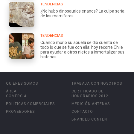
TENDENCIAS
¿No hubo dinosaurios enanos? La culpa sería
de los mamíferos
TENDENCIAS
Cuando murió su abuela se dio cuenta de
todo lo que se fue con ella: hoy recorre Chile
para ayudar a otros nietos a inmortalizar sus
historias
QUIÉNES SOMOS
TRABAJA CON NOSOTROS
ÁREA
CERTIFICADO DE
COMERCIAL
HONORARIOS 2012
POLÍTICAS COMERCIALES
MEDICIÓN ANTENAS
PROVEEDORES
CONTACTO
BRANDED CONTENT