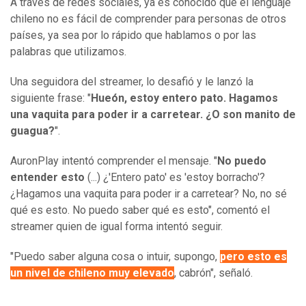
A través de redes sociales, ya es conocido que el lenguaje
chileno no es fácil de comprender para personas de otros
países, ya sea por lo rápido que hablamos o por las
palabras que utilizamos.
Una seguidora del streamer, lo desafió y le lanzó la
siguiente frase: "
Hueón, estoy entero pato. Hagamos
una vaquita para poder ir a carretear. ¿O son manito de
guagua?
".
AuronPlay intentó comprender el mensaje. "
No puedo
entender esto
(...) ¿'Entero pato' es 'estoy borracho'?
¿Hagamos una vaquita para poder ir a carretear? No, no sé
qué es esto. No puedo saber qué es esto", comentó el
streamer quien de igual forma intentó seguir.
"Puedo saber alguna cosa o intuir, supongo,
pero esto es
un nivel de chileno muy elevado
, cabrón", señaló.