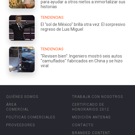
para ayudar a otros nietos a inmortalizar sus
historias
TENDENCIAS
El "sol de México" brilla otra vez: El sorpresivo
regreso de Luis Miguel
TENDENCIAS
"Revisen bien": Ingeniero mostró seis autos
"camuflados" fabricados en China y se hizo
viral
QUIÉNES SOMOS
TRABAJA CON NOSOTROS
ÁREA
CERTIFICADO DE
COMERCIAL
HONORARIOS 2012
POLÍTICAS COMERCIALES
MEDICIÓN ANTENAS
PROVEEDORES
CONTACTO
BRANDED CONTENT