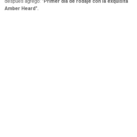
después agregó:
"Primer día de rodaje con la exquisita
Amber Heard".