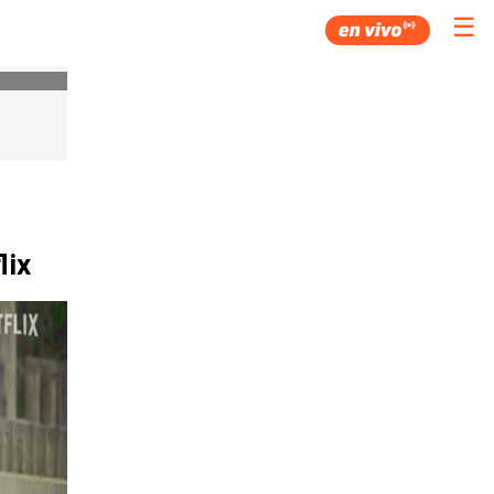
☰
lix