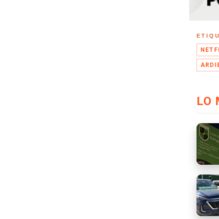
ETIQ
NETF
ARDI
LO 