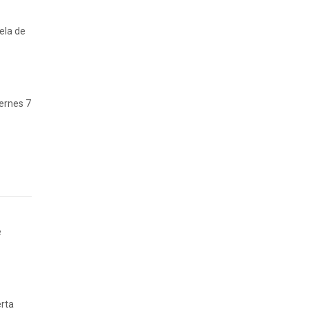
ela de
iernes 7
e
erta