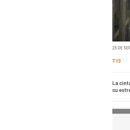
25 DE SE
T13
La cint
su estr