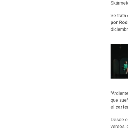
Skármeta
Se trata 
por Rod
diciembr
"Ardient
que sueñ
el
carter
Desde es
versos, 