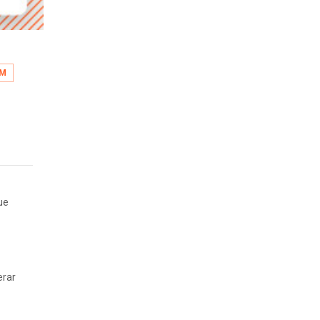
UM
ue
erar