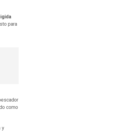
igida
sto para
 pescador
ando como
 y