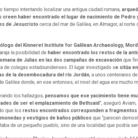
go tiempo intentando localizar una antigua ciudad romana,
arqueó
es creen haber encontrado el lugar de nacimiento de Pedro 
es de Jesucristo
cerca del mar de Galilea, en Almagor, al norte 
logo del Kinneret Institute for Galilean Archaeology, Mord
araja la posibilidad de
haber encontrado los restos de la ant
romana de Julias en las dos campañas de excavación
que fin
a de colegas estadounidenses. El lugar investigado s
e sitúa en
as de la desembocadura del río Jordán
, a unos centenares d
de Galilea donde, en ese entonces, el nivel del agua era mucho m
rando los hallazgos,
pensamos que ese yacimiento tiene m
idades de ser el emplazamiento de Bethsaid
”, aseguró Aviam,
do que los
restos encontrados corresponden a fragmentos
, monedas y vestigios de baños públicos
que “parecen demost
ataba de un pequeño pueblo, sino de una localidad que podría ser