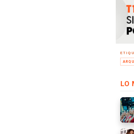
ETIQ
ARQU
LO 