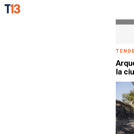
TEND
Arqu
la c