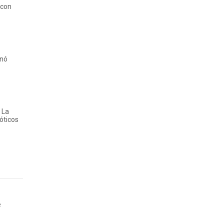
 con
anó
 La
óticos
e