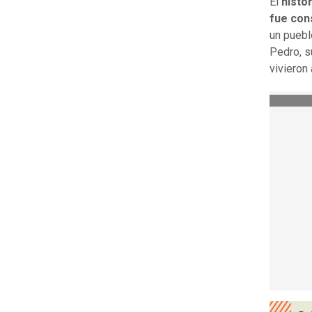
El
histo
fue con
un puebl
Pedro, s
vivieron 