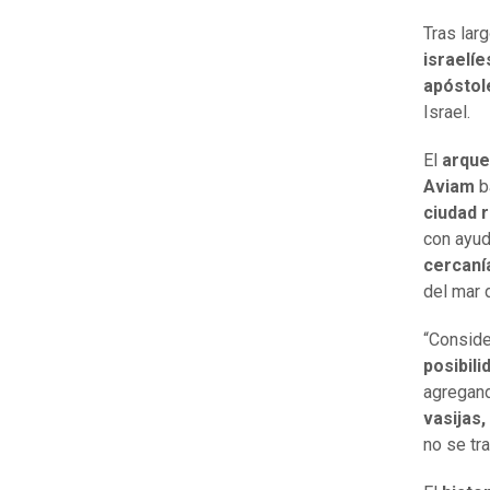
Tras lar
israelí
apóstol
Israel.
El
arqueó
Aviam
b
ciudad 
con ayud
cercaní
del mar 
“Conside
posibil
agregan
vasijas
no se tr