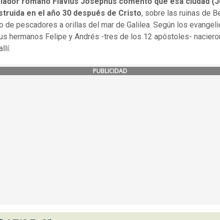
riador romano Flavius Josephus comentó que esa ciudad (Ju
struida en el año 30 después de Cristo
, sobre las ruinas de B
o de pescadores a orillas del mar de Galilea. Según los evangel
us hermanos Felipe y Andrés -tres de los 12 apóstoles- naciero
allí.
PUBLICIDAD