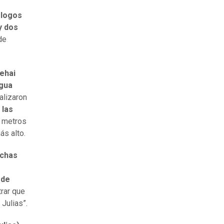
logos
y dos
de
ehai
igua
alizaron
 las
e metros
ás alto.
uchas
 de
rar que
 Julias”.