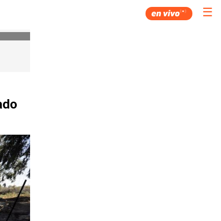
☰
ado