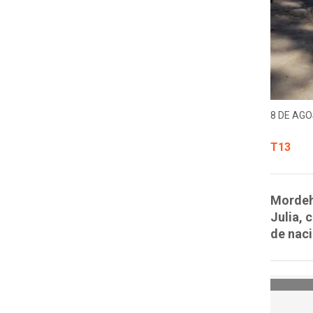
8 DE AGO
T13
Mordeha
Julia, 
de nac