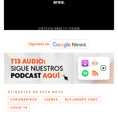
Síguenos en
ETIQUETAS DE ESTA NOTA
CORONAVIRUS
JUANES
ALEJANDRO SANZ
COVID-19