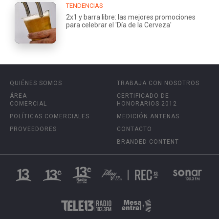
TENDENCIAS
2x1 y barra libre: las mejores promociones
para celebrar el 'Día de la Cerveza'
QUIÉNES SOMOS
TRABAJA CON NOSOTROS
ÁREA
CERTIFICADO DE
COMERCIAL
HONORARIOS 2012
POLÍTICAS COMERCIALES
MEDICIÓN ANTENAS
PROVEEDORES
CONTACTO
BRANDED CONTENT