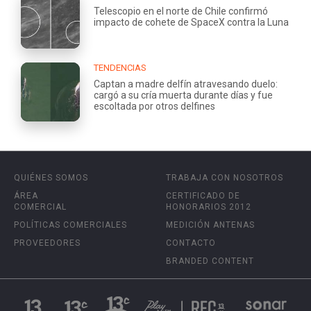
Telescopio en el norte de Chile confirmó
impacto de cohete de SpaceX contra la Luna
TENDENCIAS
Captan a madre delfín atravesando duelo:
cargó a su cría muerta durante días y fue
escoltada por otros delfines
QUIÉNES SOMOS
TRABAJA CON NOSOTROS
ÁREA
CERTIFICADO DE
COMERCIAL
HONORARIOS 2012
POLÍTICAS COMERCIALES
MEDICIÓN ANTENAS
PROVEEDORES
CONTACTO
BRANDED CONTENT