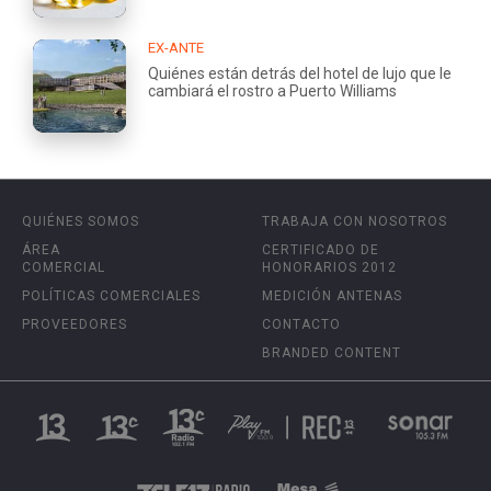
EX-ANTE
Quiénes están detrás del hotel de lujo que le
cambiará el rostro a Puerto Williams
QUIÉNES SOMOS
TRABAJA CON NOSOTROS
ÁREA
CERTIFICADO DE
COMERCIAL
HONORARIOS 2012
POLÍTICAS COMERCIALES
MEDICIÓN ANTENAS
PROVEEDORES
CONTACTO
BRANDED CONTENT