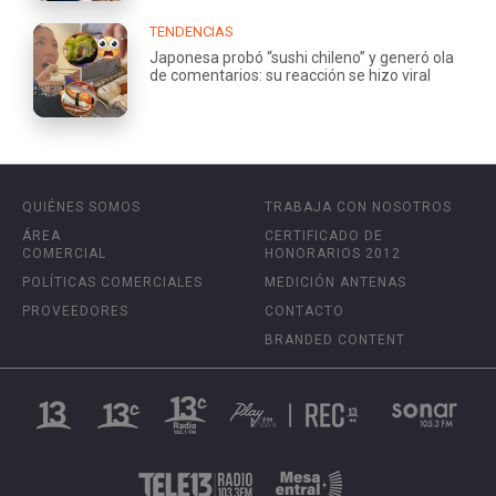
TENDENCIAS
Japonesa probó “sushi chileno” y generó ola
de comentarios: su reacción se hizo viral
QUIÉNES SOMOS
TRABAJA CON NOSOTROS
ÁREA
CERTIFICADO DE
COMERCIAL
HONORARIOS 2012
POLÍTICAS COMERCIALES
MEDICIÓN ANTENAS
PROVEEDORES
CONTACTO
BRANDED CONTENT