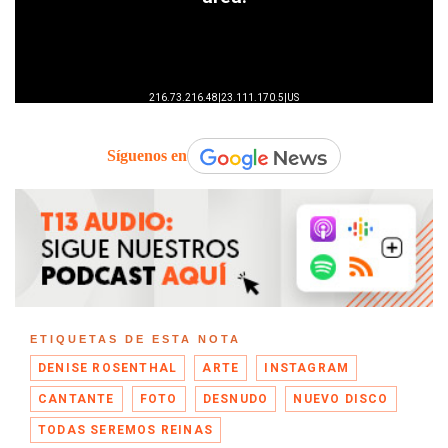
Síguenos en
ETIQUETAS DE ESTA NOTA
DENISE ROSENTHAL
ARTE
INSTAGRAM
CANTANTE
FOTO
DESNUDO
NUEVO DISCO
TODAS SEREMOS REINAS