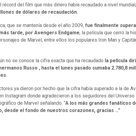
l récord del film que más dinero había recaudado a nivel mundial
illones de dólares de recaudación.
ca, que se mantenía desde el año 2009,
fue finalmente supera
más tarde, por Avengers Endgame
, la película que cerró la hi
ersonajes de Marvel, entre ellos los populares Iron Man y Capitá
.
aún no se conoce la cifra exacta que ha recaudado
la película dir
 hermanos Russo , hasta el lunes pasado sumaba 2.780,8 mi
res.
ctores ya dieron por hecho que la cifra había superado a la de Av
en Instagram donde agradecieron a los seguidores del Universo
gráfico de Marvel señalando: “
A los más grandes fanáticos d
o, desde el fondo de nuestros corazones, gracias …”