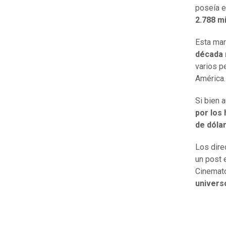
poseía e
2.788 m
Esta mar
década 
varios p
América
Si bien 
por los
de dóla
Los dire
un post 
Cinemato
univers