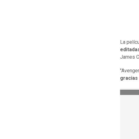
La pelíc
editadas
James 
"Avenger
gracias