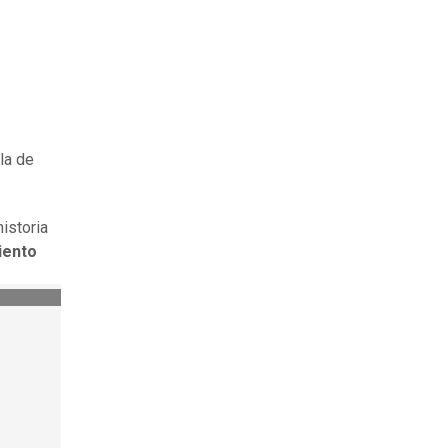
la de
istoria
miento