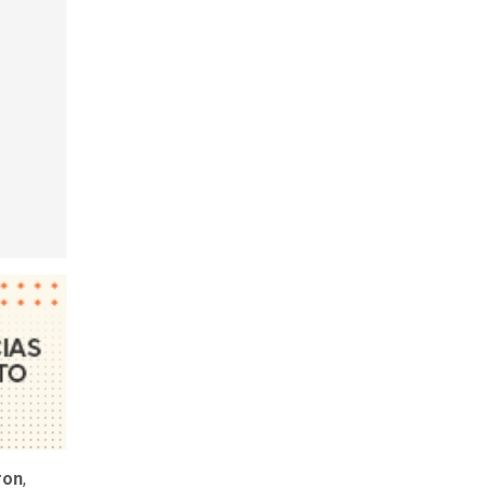
ron
,