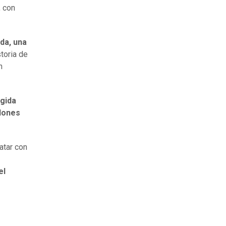
, con
da, una
storia de
n
igida
llones
atar con
el