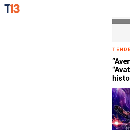
TEND
“Ave
“Avat
histo