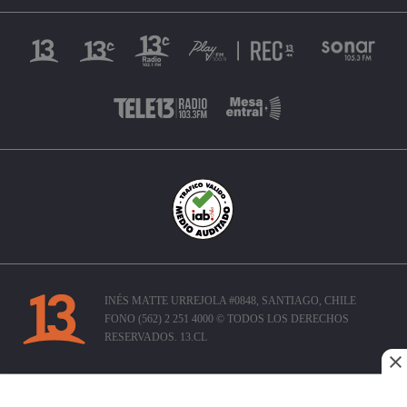
INÉS MATTE URREJOLA #0848, SANTIAGO, CHILE
FONO (562) 2 251 4000 © TODOS LOS DERECHOS
RESERVADOS. 13.CL