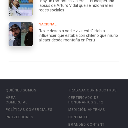
"Soy un romántico viajero...": El inesperado
lapsus de Arturo Vidal que se hizo viral en
redes sociales
NACIONAL
"No le deseo a nadie vivir esto": Habla
influencer que estaba con chileno que murió
al caer desde montaña en Perú
QUIÉNES SOMOS
TRABAJA CON NOSOTROS
ÁREA
CERTIFICADO DE
COMERCIAL
HONORARIOS 2012
POLÍTICAS COMERCIALES
MEDICIÓN ANTENAS
PROVEEDORES
CONTACTO
BRANDED CONTENT