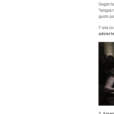
Según ha
"lengua 
gusto po
Y una co
advierte
2.
Apren