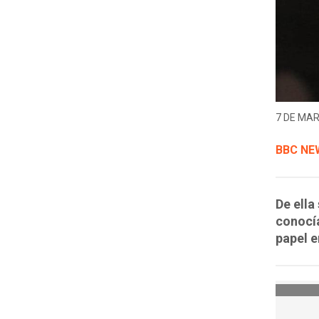
7 DE MAR
BBC NE
De ella
conocía
papel e