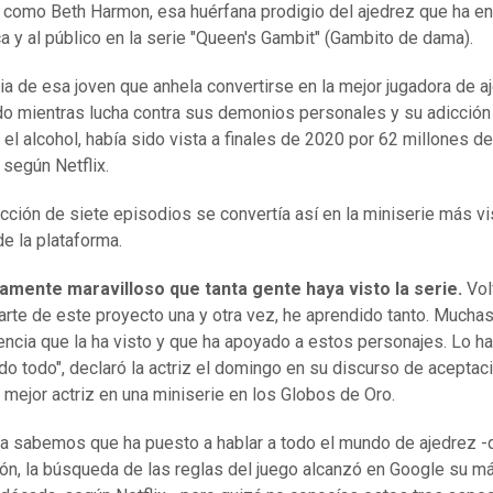
 como Beth Harmon, esa huérfana prodigio del ajedrez que ha 
ica y al público en la serie "Queen's Gambit" (Gambito de dama).
ria de esa joven que anhela convertirse en la mejor jugadora de a
o mientras lucha contra sus demonios personales y su adicción 
 el alcohol, había sido vista a finales de 2020 por 62 millones de
 según Netflix.
cción de siete episodios se convertía así en la miniserie más vi
de la plataforma.
iamente maravilloso que tanta gente haya visto la serie.
Vol
arte de este proyecto una y otra vez, he aprendido tanto. Muchas
iencia que la ha visto y que ha apoyado a estos personajes. Lo ha
ado todo", declaró la actriz el domingo en su discurso de aceptac
 mejor actriz en una miniserie en los Globos de Oro.
ya sabemos que ha puesto a hablar a todo el mundo de ajedrez -
ón, la búsqueda de las reglas del juego alcanzó en Google su m