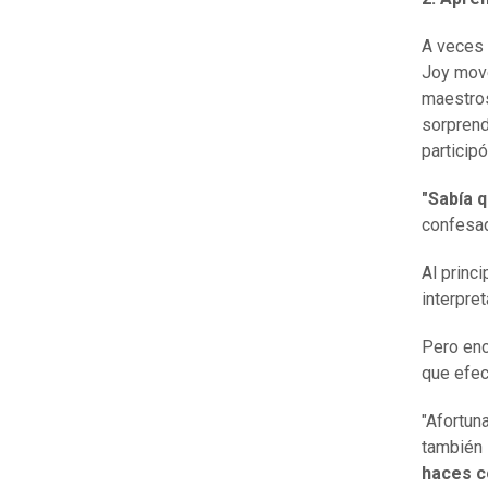
A veces 
Joy move
maestros
sorprend
participó
"Sabía q
confesa
Al princ
interpret
Pero enc
que efec
"Afortun
también 
haces c