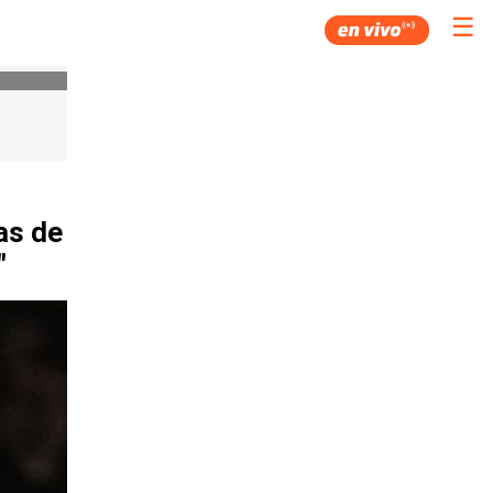
☰
as de
"