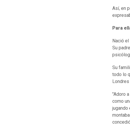
Así, en 
expresab
Para ell
Nació el
Su padre
psicólog
Su famil
todo lo 
Londres 
"Adoro a
como una
jugando 
montaba 
concedió