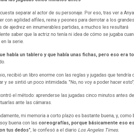
cuesta separar al actor de su personaje. Por eso, tras ver a Anya
r con agilidad alfiles, reina y peones para derrotar a los grande
 de ajedrez en innumerables partidas, a muchos les resultará
ente saber que la actriz no tenía ni idea de cómo se jugaba cua
 en la serie.
ue había un tablero y que había unas fichas, pero eso era t
do.
ipio, recibió un libro enorme con las reglas y jugadas que tendría 
ar y se sintió un poco intimidada. "No, no voy a poder hacer esto"
ontró el método: aprenderse las jugadas cinco minutos antes de
tuarlas ante las cámaras.
adamente, mi memoria a corto plazo es bastante buena, y, como b
soy buena con las
coreografías, porque básicamente eso es
on tus dedos"
, le confesó a el diario
Los
A
ngeles Times.