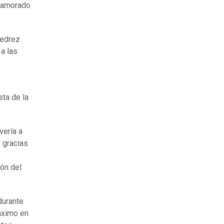
enamorado
jedrez
a las
sta de la
vería a
 gracias
ión del
durante
áximo en