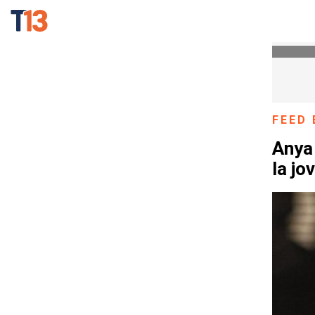
FEED 
Anya 
la j