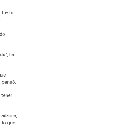
 Taylor-
s
ndo
odo"
, ha
que
, pensó.
 tener
ailarina,
 lo que