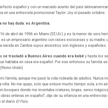
perfecto español y con un marcado acento del país latinoamerica
a en una entrevista promocional Taylor-Joy el pasado octubre.
a no hay duda: es Argentina.
 16 de abril de 1996 en Miami (EE.UU.) y es la menor de seis he
 es un empresario argentino con raíces escocesas y su madre, 
a nacida en Zambia cuyos ancestros son ingleses y españoles.
ia
se trasladó a Buenos Aires cuando era bebé
y hasta los s
que hablaba en casa era español. Por ese entonces su familia s
(Reino Unido).
 mi familia, aunque me pasé la vida rodeada de adultos. Nunca m
 niña. No me quejo, solo que estuve mucho tiempo sola, a mi air
en bosques donde me inventaba criaturas, brujas, seres mágico
obras enteras en español", dije de su infancia en una entrevista
 al diario
El País.