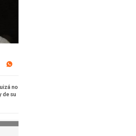
quizá no
y de su