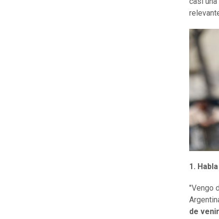
casi una
relevant
1.
Habla
"Vengo d
Argentin
de venir