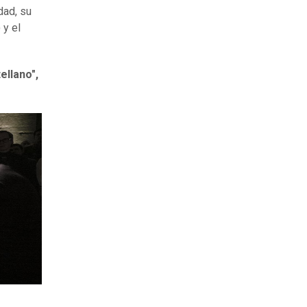
dad, su
 y el
ellano",