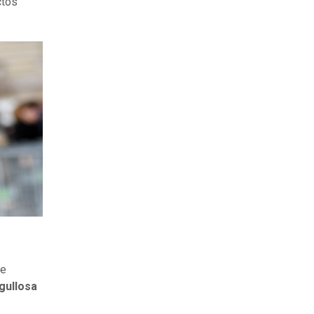
ctos
de
gullosa