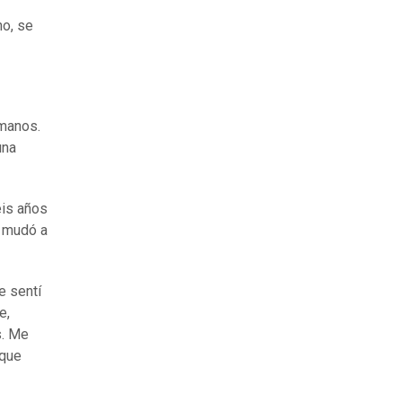
no, se
rmanos.
una
eis años
e mudó a
e sentí
e,
s. Me
 que