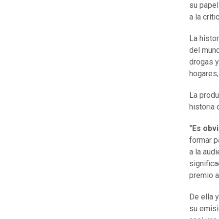
su papel
a la crít
La histo
del mund
drogas y
hogares,
La produ
historia 
"Es obv
formar p
a la aud
signific
premio a
De ella 
su emisi