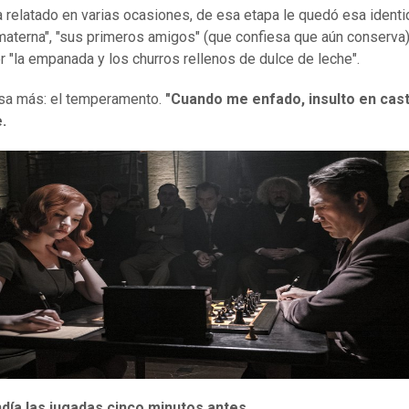
 relatado en varias ocasiones, de esa etapa le quedó esa identi
materna", "sus primeros amigos" (que confiesa que aún conserva)
r "la empanada y los churros rellenos de dulce de leche".
sa más: el temperamento.
"Cuando me enfado, insulto en cast
.
día las jugadas cinco minutos antes