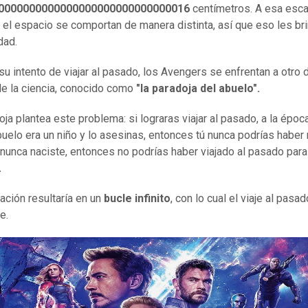
0000000000000000000000000000016
centímetros. A esa esca
 el espacio se comportan de manera distinta, así que eso les br
dad.
su intento de viajar al pasado, los Avengers se enfrentan a otro 
de la ciencia, conocido como
"la paradoja de
l
abuel
o
".
ja plantea este problema: si lograras viajar al pasado, a la época
buelo era un niño y lo asesinas, entonces tú nunca podrías haber 
 nunca naciste, entonces no podrías haber viajado al pasado para
.
uación resultaría en un
bucle infinito
, con lo cual el viaje al pasad
e.