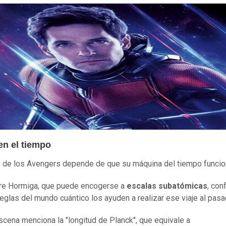
en el tiempo
fo de los Avengers depende de que su máquina del tiempo funcio
re Hormiga, que puede encogerse a
escalas subatómicas
, con
reglas del mundo cuántico los ayuden a realizar ese viaje al pasa
scena menciona la "longitud de Planck", que equivale a