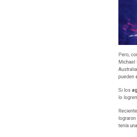
Pero, co
Michael 
Australi
pueden
Si los
ag
lo logre
Reciente
lograron
tenía un