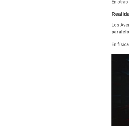
En otras
Realida
Los Aven
par
al
elo
En físic