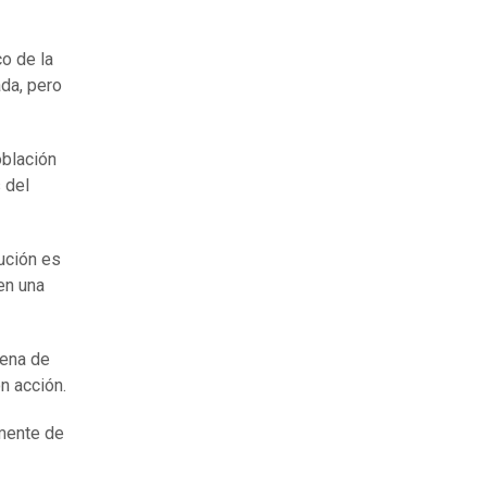
co de la
ada, pero
oblación
 del
ución es
en una
lena de
n acción.
mente de