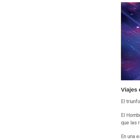
Viajes 
El triun
El Homb
que las 
En una e