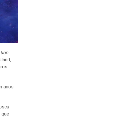
tion
sland,
gros
humanos
Moscú
o que