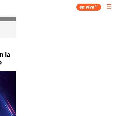
☰
n la
o