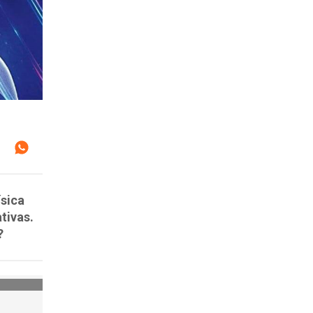
ísica
tivas.
?