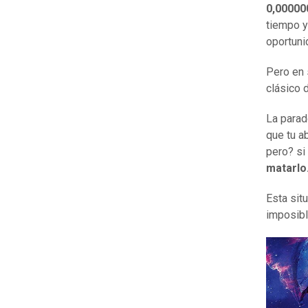
0
,
00000
tiempo y
oportuni
Pero en 
clásico 
La parado
que tu a
pero? si
matarlo
Esta sit
imposibl