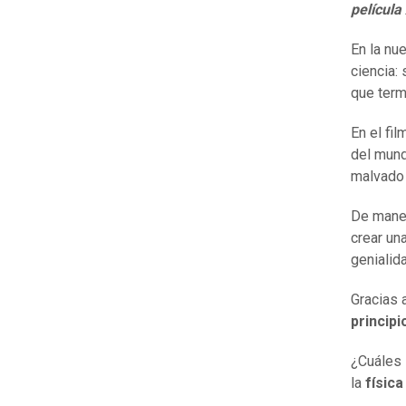
películ
En la nu
ciencia: 
que term
En el fi
del mund
malvado
De maner
crear un
genialid
Gracias 
principi
¿Cuáles 
la
física