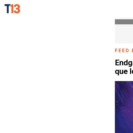
FEED 
Endga
que l