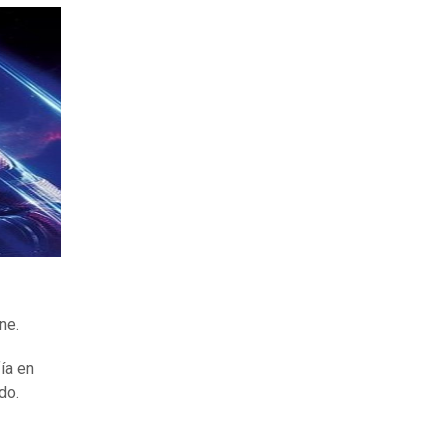
ne.
fía en
do.