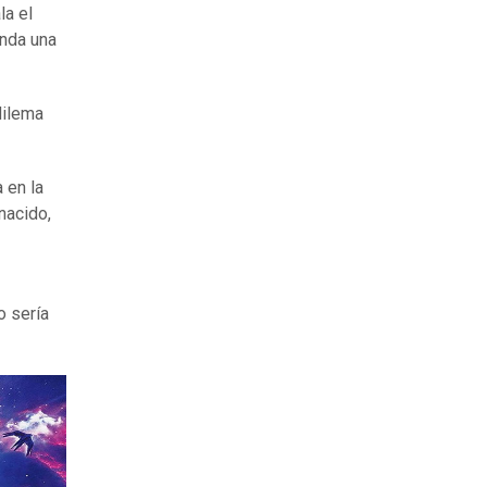
la el
inda una
dilema
 en la
nacido,
o sería