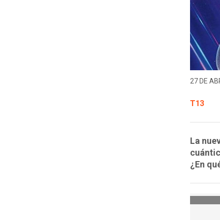
27 DE ABR
T13
La nuev
cuántic
¿En qué