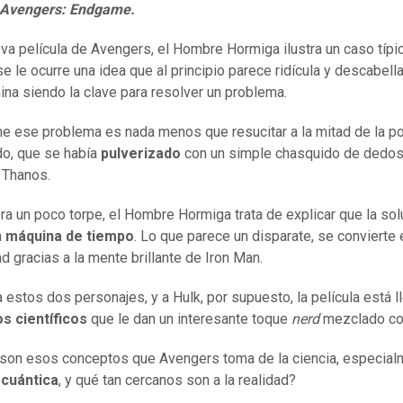
a Avengers: Endgame.
eva película de Avengers, el Hombre Hormiga ilustra un caso típi
se le ocurre una idea que al principio parece ridícula y descabell
ina siendo la clave para resolver un problema.
lme ese problema es nada menos que resucitar a la mitad de la p
o, que se había
pulverizado
con un simple chasquido de dedos
 Thanos.
a un poco torpe, el Hombre Hormiga trata de explicar que la sol
a
máquina de tiempo
. Lo que parece un disparate, se convierte 
ad gracias a la mente brillante de Iron Man.
a estos dos personajes, y a Hulk, por supuesto, la película está l
os científicos
que le dan un interesante toque
nerd
mezclado co
son esos conceptos que Avengers toma de la ciencia, especial
 cuántica
, y qué tan cercanos son a la realidad?