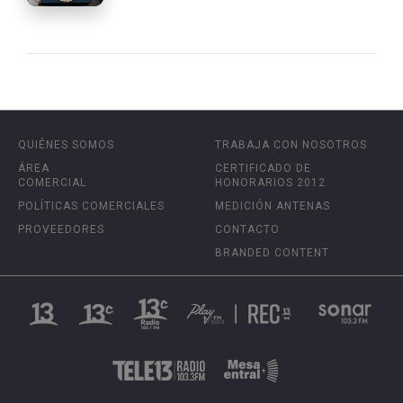
QUIÉNES SOMOS
TRABAJA CON NOSOTROS
ÁREA
CERTIFICADO DE
COMERCIAL
HONORARIOS 2012
POLÍTICAS COMERCIALES
MEDICIÓN ANTENAS
PROVEEDORES
CONTACTO
BRANDED CONTENT