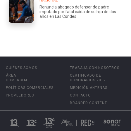
NACIONAL
Renuncia abogado defensor de padre
imputado por fatal caída de su hija de dos
años en Las Condes
QUIÉNES SOMOS
TRABAJA CON NOSOTROS
ÁREA
CERTIFICADO DE
COMERCIAL
HONORARIOS 2012
POLÍTICAS COMERCIALES
MEDICIÓN ANTENAS
PROVEEDORES
CONTACTO
BRANDED CONTENT